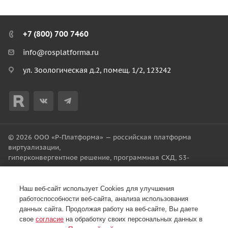
+7 (800) 700 7460
info@rosplatforma.ru
ул. Зоологическая д.2, помещ. 1/2, 123242
© 2026 ООО «Р-Платформа» — российская платформа
виртуализации,
гиперконвергентное решение, программная СХД, S3-
хранилище.
Разработано в Filatov Group
Наш веб-сайт использует Cookies для улучшения
Лицензионное соглашение с конечным пользователем
работоспособности веб-сайта, анализа использования
данных сайта. Продолжая работу на веб-сайте, Вы даете
Политикa обработки персональных данных в ООО "Р-
свое
согласие
на обработку своих персональных данных в
Платформа"